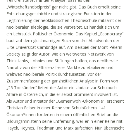
Teil drei startet mit der Analyse, dass es den
„Wirtschaftsnobelpreis“ gar nicht gibt. Das Buch erhellt seine
Entstehungsgeschichte und strategische Funktion in der
Legitimierung der neoklassischen Theorieschule mitsamt der
neoliberalen Ideologie, die sie verbreitet. Es handelt sich um
ein Lehrstück Politischer Ökonomie. Das Kapitel „Econocracy“
baut auf dem gleichnamigen Buch von drei Absolventen der
Elite-Universität Cambridge auf. Am Beispiel der Mont-Pélerin
Society zeigt der Autor, wie ein weltweites Netzwerk von
Think tanks, Lobbies und Stiftungen halfen, das neoliberale
Narrativ von der Effizienz freier Märkte zu etablieren und
weltweit neoliberale Politik durchzusetzen. Vor der
Zusammenfassung der ganzheitlichen Analyse in Form von
„25 Todsünden“ liefert der Autor ein Update zur Schulbuch-
Affäre in Österreich, in die er selbst prominent involviert ist.
Als Autor und Initiator der „Gemeinwohl-Ökonomie“, erscheint
Christian Felber in einer Reihe von Schulbüchern. 141
Ökonom*innen forderten in einem öffentlichen Brief an die
Bildungsministerin seine Entfernung, weil er in einer Reihe mit
Hayek, Keynes, Friedman und Marx aufschien. Nun überrascht